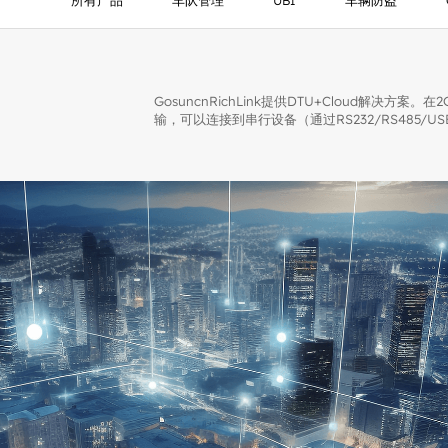
所有产品
车队管理
UBI
车辆防盗
GosuncnRichLink提供DTU+Cloud解决方案。
输，可以连接到串行设备（通过RS232/RS485/U