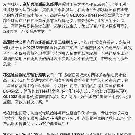
发布现场，
高新兴瑞联副总经理卢昭
对于三方的合作充满信心：“基于对行
业及场景的深刻理解，搭载自主创新算法，在高通平台和移远通信模组带
来的多维通信技术加持下，高新兴瑞联GL103S这款NTN+蜂窝通信资产追
踪全球通产品在行业首发具有里程碑意义，有效解决行业客户的关注痛
点。高新兴瑞联将持续创新，拓展行业生态，为全球客户带来更多可靠的
IoT通信产品及解决方案。”
高通技术公司产品市场高级总监王瑞刚
表示：“我们非常高兴看到，高新兴
瑞联基于高通9205S调制解调器发布了支持卫星连接技术的终端产品。此次
合作，不仅将最新的卫星通信技术引入传统物联网应用，也将让更多工业
和消费级用户在更具挑战的环境中实现无处不在的连接，带来更高的服务
质量。”
移远通信副总经理孙延明
表示：“许多物联网场景对网络的连续性要求较
高，因此我们与高通技术公司和高新兴瑞联等业界优秀代表紧密合作，在
卫星通信领域不断推动创新，引领行业前沿。我们的多模卫星通信模组
BG95-S5，凭借其‘NTN+蜂窝’的多样化连接方式，能够助力高新兴瑞联
GL103S追踪器根据部署情况灵活接入网络，为全球资产追踪应用提供更加
全面、高效的解决方案。”
站在行业前沿，高新兴瑞联始终与产业链合作伙伴一起，专注于物联网通
信技术，聚焦车联网后装及移动通信业务，打造业界领先的全球化IoT行业
产品服务提供商，助力客户商业成功！
2024年6月26日至28日，高新兴瑞联GL103S资产追踪器以及移远卫星通信