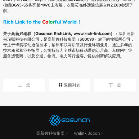
模组BG95-S5将亮相MWC上海展，欢迎莅临移远通信展台N2.E80参观了
解。
Rich Link to the
C
o
l
o
r
f
u
l
World！
关于高新兴瑞联（Gosuncn RichLink, www.rich-link.com）
：深圳高新
兴瑞联科技有限公司，是高新兴科技集团（300098）旗下的物联网公司，
专注于蜂窝移动通信技术，聚焦车联网后装及行业终端业务。通过多年的
技术积累和业务拓展，公司持续为全球市场移动通信运营商、车联网行业
服务运营商，以及交通、物流、电力等行业客户提供创新解决应用。
上一篇
返回列表
下一篇
高新兴科技集团
Welink Japan