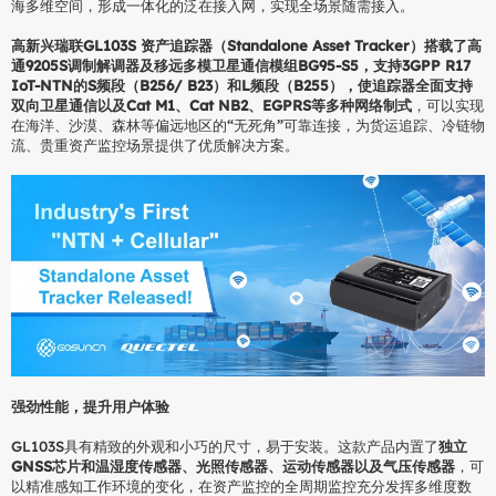
海多维空间，形成一体化的泛在接入网，实现全场景随需接入。
高新兴瑞联GL103S 资产追踪器（Standalone Asset Tracker）搭载了高
通9205S调制解调器及移远多模卫星通信模组BG95-S5，支持3GPP R17
IoT-NTN的S频段（B256/ B23）和L频段（B255），使追踪器全面支持
双向卫星通信以及Cat M1、Cat NB2、EGPRS等多种网络制式
，可以实现
在海洋、沙漠、森林等偏远地区的“无死角”可靠连接，为货运追踪、冷链物
流、贵重资产监控场景提供了优质解决方案。
强劲性能，提升用户体验
GL103S具有精致的外观和小巧的尺寸，易于安装。这款产品内置了
独立
GNSS芯片和温湿度传感器、光照传感器、运动传感器以及气压传感器
，可
以精准感知工作环境的变化，在资产监控的全周期监控充分发挥多维度数